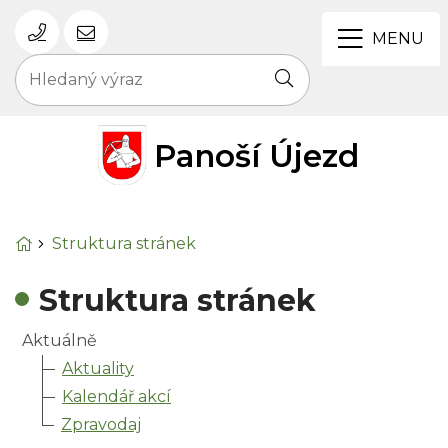
+420 724 185 269
obec@panosi-ujezd.cz
Rovnou na obsah
Rovnou na menu
MENU
Hledaný výraz
Hledat
Panoší Újezd
Úvodní stránka
Struktura stránek
Struktura stránek
Aktuálně
Aktuality
Kalendář akcí
Zpravodaj