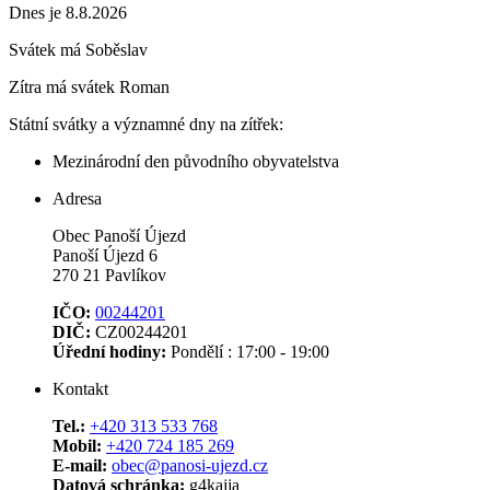
Dnes je 8.8.2026
Svátek má
Soběslav
Zítra má svátek
Roman
Státní svátky a významné dny na zítřek:
Mezinárodní den původního obyvatelstva
Adresa
Obec Panoší Újezd
Panoší Újezd 6
270 21 Pavlíkov
IČO:
00244201
DIČ:
CZ00244201
Úřední hodiny:
Pondělí : 17:00 - 19:00
Kontakt
Tel.:
+420 313 533 768
Mobil:
+420 724 185 269
E-mail:
obec@panosi-ujezd.cz
Datová schránka:
g4kajja