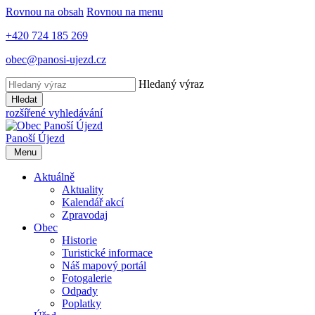
Rovnou na obsah
Rovnou na menu
+420 724 185 269
obec@panosi-ujezd.cz
Hledaný výraz
Hledat
rozšířené vyhledávání
Panoší Újezd
Menu
Aktuálně
Aktuality
Kalendář akcí
Zpravodaj
Obec
Historie
Turistické informace
Náš mapový portál
Fotogalerie
Odpady
Poplatky