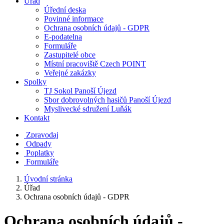
Úřad
Úřední deska
Povinné informace
Ochrana osobních údajů - GDPR
E-podatelna
Formuláře
Zastupitelé obce
Místní pracoviště Czech POINT
Veřejné zakázky
Spolky
TJ Sokol Panoší Újezd
Sbor dobrovolných hasičů Panoší Újezd
Myslivecké sdružení Luňák
Kontakt
Zpravodaj
Odpady
Poplatky
Formuláře
Úvodní stránka
Úřad
Ochrana osobních údajů - GDPR
Ochrana osobních údajů -